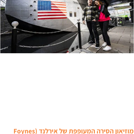
מוזיאון הסירה המעופפת של אירלנד (Foynes