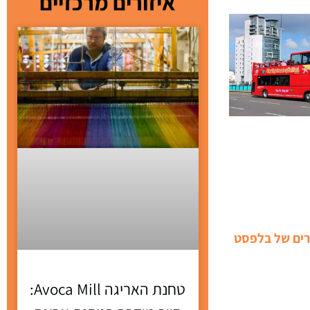
איזורים מרכזיים
רים של בלפסט
טחנת האריגה Avoca Mill: