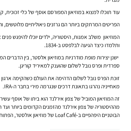
עוד תוכלו למצוא במוזיאון המפורסם אוסף של כלי זכוכית, 
הפריטים המרתקים ביותר הם גרזנים ניאוליתיים מלוטשים,
המוזיאון משלב אמנות, היסטוריה, ילדים יוכלו להיפגש פני
ותלמדו כיצד הגיעה לבלפסט ב-1834.
ישנן יצירות מופת מודרניות במוזיאון אלסטר, בין הדברים 
ספרדית ופרס נובל לשלום שהוענק למאיריד קוריגן.
זוכת הפרס נובל לשלום הדהימה את העולם כשהקימה ארגון
מאחייניה נהרגו בתאונת דרכים שנגרמה מירי בחבר ה-IRA.
זה המוזיאון המוביל של צפון אירלנד הוא ביתו של אוסף עשי
מההיסטוריה של צפון אירלנד מהזמנים הקדומים ביותר ועד 
הבוטניים היפהפיים ב-Loaf Café של מוזיאון אולסטר, הפתוחה בימים שלישי עד ראשון, בין השעות 10:00 עד 17:00 .