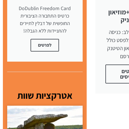
DoDublin Freedom Card
וזיאון
כרטיס התחבורה הציבורית
יק
החופשית של דבלין לתיירים
להתניידות ללא הגבלה!
ב: כניסה
פסט כולל
לפרטים
און הטיטנק
רסם
ים
סים
אטרקציות שוות