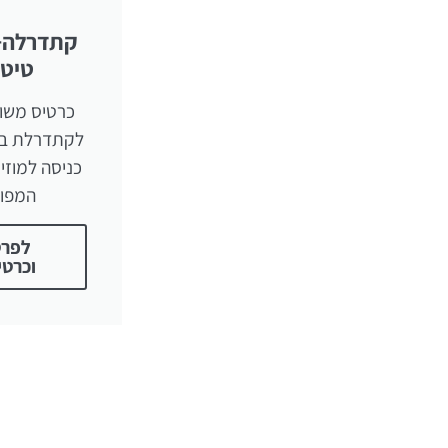
קתדרלה+מ
טיטנ
כרטיס משול
לקתדרלת בל
כניסה למוזי
המפו
לפרט
וכרטי