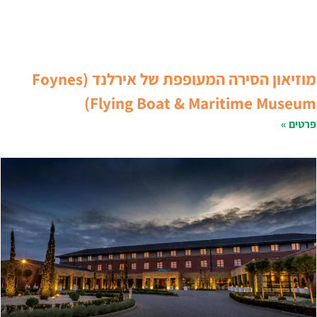
מוזיאון הסירה המעופפת של אירלנד (Foynes
Flying Boat & Maritime Museum
רטים »