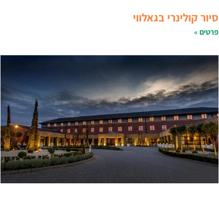
יור קולינרי בגאלווי
רטים »