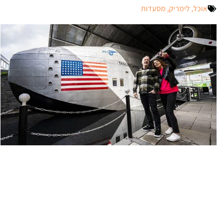
אוכל
,
לימריק
,
מסעדות