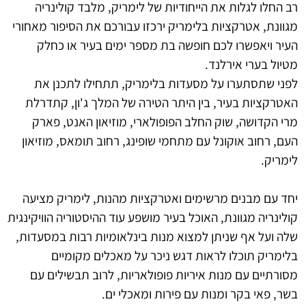
רב החלו לגלות את הייחודיות של לימריק, מלבד קולינריה
מגוונת, אטרקציות בלימריק ירכזו עבורכם את הסיפור מאחורי
העיר ויאפשרו לכם חופשה בת מספר ימים בעיר או כחלק
מטיול בערי אירלנד.
לפני שתסתערו על מסעדות בלימריק, תתחילו לתכנן את
האטרקציות בעיר, בין היתר הטירה של המלך ג'ון, קתדרלת
מרי הקדושה, שוק החלב הפופולארי, מוזיאון האנט, פארק
העם, רחוב אוקונל עם מתחמי שופינג, רחוב תומאס, מוזיאון
לימריק.
יחד עם מבנים מרשימים ואטרקציות מהנות, לימריק מציעה
קולינריה מגוונת, האוכל בעיר מושפע עוד ההיסטוריה הוויקינגית
שלה ועל אף שניתן למצוא מנות בינלאומיות רבות במסעדות,
בלימריק תוכלו לראות דגש ניכר על מאכלים מקומיים
מסורתיים עם מנות איריות פופולאריות, לרוב תבשילים עם
בשר, פאי בקר ומנות עם פירות ומאכלי ים.