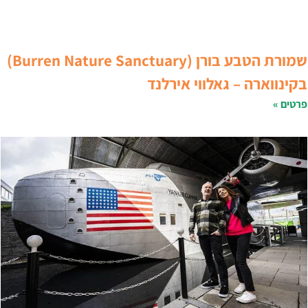
שמורת הטבע בורן (Burren Nature Sanctuary)
קינווארה – גאלווי אירלנד
רטים »