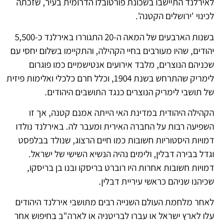
לאירלנד התיישבו בשכונת פורטובלו הדרומית בעיר, שזכתה
לכינוי 'ירושלים הקטנה'.
בשנות הארבעים של המאה ה-20 התגוררו באירלנד כ-5,500
יהודים, שהיו מעורבים בחיי הקהילה, והתקיימו בשלום יחסי עם
שכניהם הנוצרים, מלבד אירועים אנטישמיים כמו פוגרום
לימריק שהתרחש בשנת 1904, וכלל חרם כלכלי ואלימות פיזית
של תושבי לימריק הנוצרים כנגד התושבים היהודים.
הקהילה היהודית במדינת האי הייתה אמנם קטנה, אך זו
השפיעה רבות על החברה האירית ומעבר לה. באירלנד נולדו
דמויות היסטוריות חשובות כמו חיים הרצוג, שנולד בבלפסט
וגדל בבירה דבלין, ולימים נהיה הנשיא השישי של ישראל.
דמויות חשובות אחרות היו רוברט בריסקו ובנו בן בריסקו,
שכיהנו שניהם כראשי עיריית דבלין.
לאחר מלחמת העולם השנייה רבים מתושבי אירלנד היהודים
עלו לארץ ישראל או עברו לבריטניה או לארה"ב בחיפוש אחר