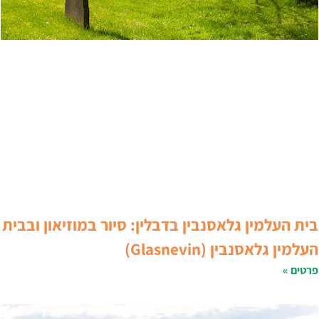
ית העלמין גלאסנבין בדבלין: סיור במוזיאון ובבית
עלמין גלאסנבין (Glasnevin)
רטים »