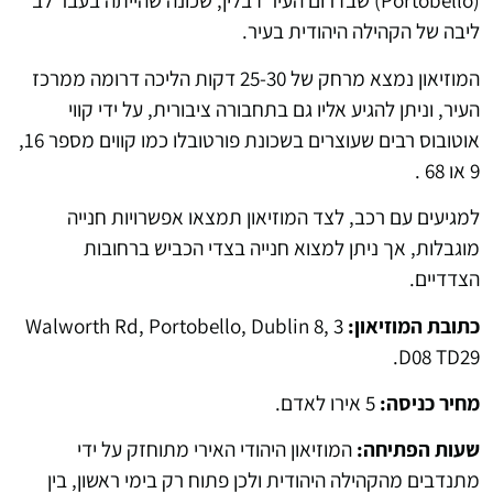
(Portobello) שבדרום העיר דבלין, שכונה שהייתה בעבר לב
ליבה של הקהילה היהודית בעיר.
המוזיאון נמצא מרחק של 25-30 דקות הליכה דרומה ממרכז
העיר, וניתן להגיע אליו גם בתחבורה ציבורית, על ידי קווי
אוטובוס רבים שעוצרים בשכונת פורטובלו כמו קווים מספר 16,
9 או 68 .
למגיעים עם רכב, לצד המוזיאון תמצאו אפשרויות חנייה
מוגבלות, אך ניתן למצוא חנייה בצדי הכביש ברחובות
הצדדיים.
כתובת המוזיאון:
3 Walworth Rd, Portobello, Dublin 8,
D08 TD29.
מחיר כניסה:
5 אירו לאדם.
שעות הפתיחה:
המוזיאון היהודי האירי מתוחזק על ידי
מתנדבים מהקהילה היהודית ולכן פתוח רק בימי ראשון, בין