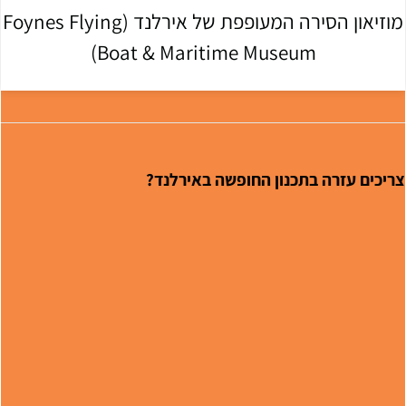
מוזיאון הסירה המעופפת של אירלנד (Foynes Flying
Boat & Maritime Museum)
ריכים עזרה בתכנון החופשה באירלנד?