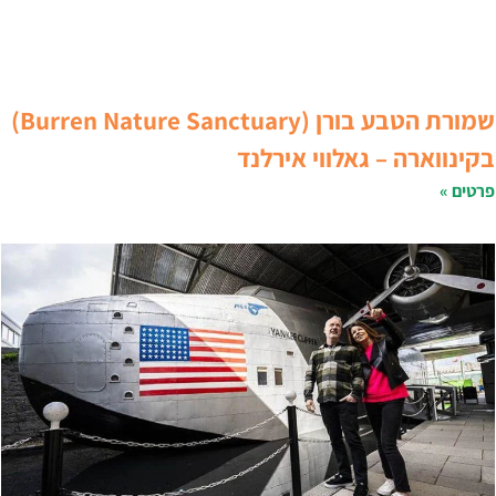
שמורת הטבע בורן (Burren Nature Sanctuary)
קינווארה – גאלווי אירלנד
רטים »