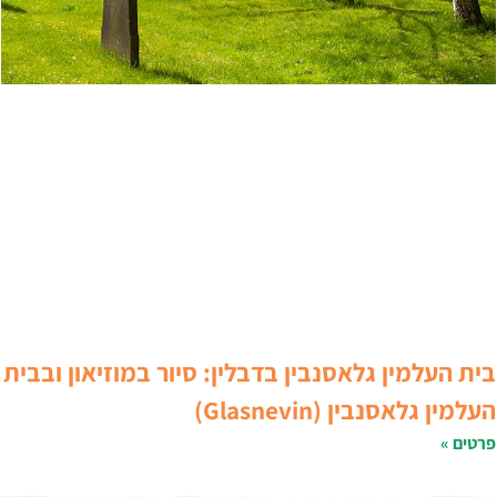
ית העלמין גלאסנבין בדבלין: סיור במוזיאון ובבית
עלמין גלאסנבין (Glasnevin)
רטים »