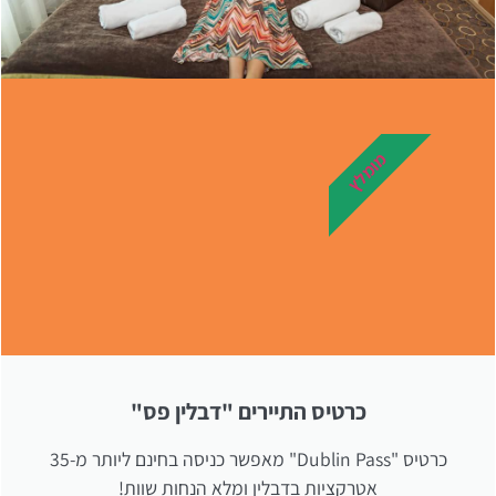
מלונות
מומלץ
מציאת מלון
מומלץ?
לחצו
פה!
כרטיס התיירים "דבלין פס"
כרטיס "Dublin Pass" מאפשר כניסה בחינם ליותר מ-35
אטרקציות בדבלין ומלא הנחות שוות!