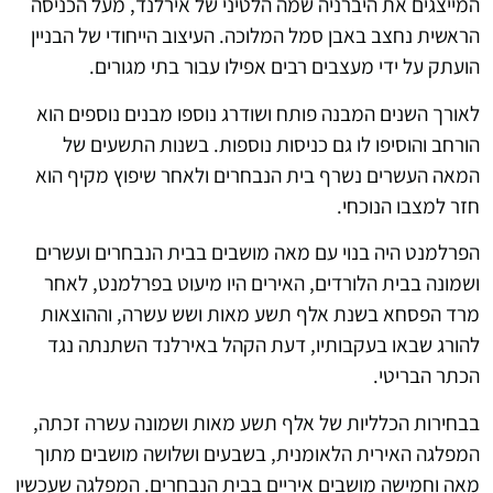
המייצגים את היברניה שמה הלטיני של אירלנד, מעל הכניסה
הראשית נחצב באבן סמל המלוכה. העיצוב הייחודי של הבניין
הועתק על ידי מעצבים רבים אפילו עבור בתי מגורים.
לאורך השנים המבנה פותח ושודרג נוספו מבנים נוספים הוא
הורחב והוסיפו לו גם כניסות נוספות. בשנות התשעים של
המאה העשרים נשרף בית הנבחרים ולאחר שיפוץ מקיף הוא
חזר למצבו הנוכחי.
הפרלמנט היה בנוי עם מאה מושבים בבית הנבחרים ועשרים
ושמונה בבית הלורדים, האירים היו מיעוט בפרלמנט, לאחר
מרד הפסחא בשנת אלף תשע מאות ושש עשרה, וההוצאות
להורג שבאו בעקבותיו, דעת הקהל באירלנד השתנתה נגד
הכתר הבריטי.
בבחירות הכלליות של אלף תשע מאות ושמונה עשרה זכתה,
המפלגה האירית הלאומנית, בשבעים ושלושה מושבים מתוך
מאה וחמישה מושבים איריים בבית הנבחרים. המפלגה שעכשיו