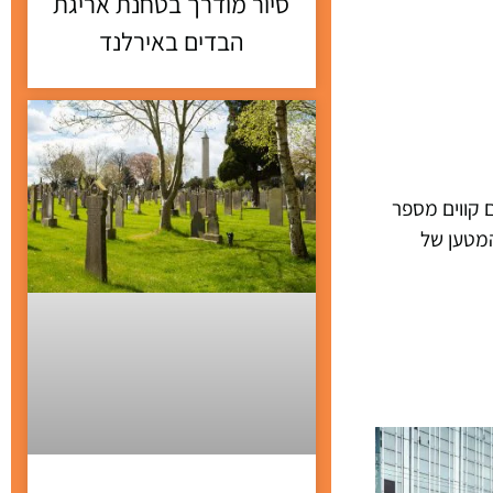
סיור מודרך בטחנת אריגת
הבדים באירלנד
 קווים מספר
 המטען של