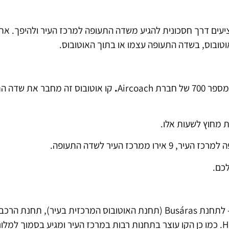
עים דרך חסכונית להגיע משדה התעופה למרכז העיר ולהיפך. את 
טובוס, בשדה התעופה עצמו או בתוך האוטובוס.
ל חברת
Aircoach
.
קו אוטובוס זה מחבר את שדה ה
מחבר את שדה התעופה למרכז העיר- לתחנת Busáras (תחנת האוטובוס המרכזית בעיר), תחנת
(Connolly Train Station) ותחנת הרכבת Heuston Station. כמו כן הקו עוצר בתחנות רבות במרכז העיר ומגיע ב