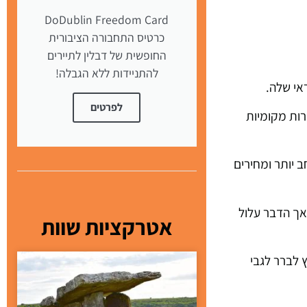
DoDublin Freedom Card
כרטיס התחבורה הציבורית
החופשית של דבלין לתיירים
להתניידות ללא הגבלה!
ראי שלה.
לפרטים
בות, ביניהן מותגים מוכרים כמו Hertz, Avis ו-Europcar, לצד חברות מקומיות
 יותר ומחירים
אך הדבר עלול
אטרקציות שוות
בי בטיחות לילדים. מומלץ לברר לגבי