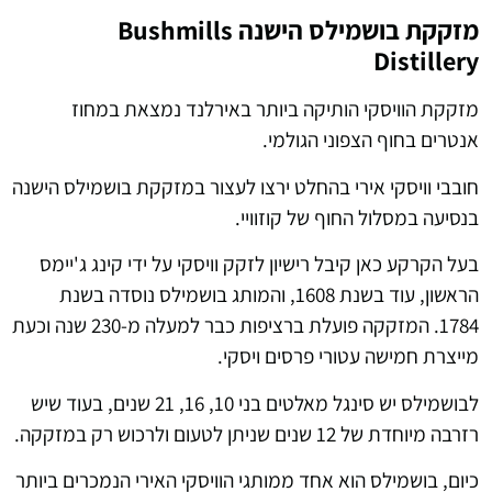
מזקקת בושמילס הישנה Bushmills
Distillery
מזקקת הוויסקי הותיקה ביותר באירלנד נמצאת במחוז
אנטרים בחוף הצפוני הגולמי.
חובבי וויסקי אירי בהחלט ירצו לעצור במזקקת בושמילס הישנה
בנסיעה במסלול החוף של קוזוויי.
בעל הקרקע כאן קיבל רישיון לזקק וויסקי על ידי קינג ג'יימס
הראשון, עוד בשנת 1608, והמותג בושמילס נוסדה בשנת
1784. המזקקה פועלת ברציפות כבר למעלה מ-230 שנה וכעת
מייצרת חמישה עטורי פרסים ויסקי.
לבושמילס יש סינגל מאלטים בני 10, 16, 21 שנים, בעוד שיש
רזרבה מיוחדת של 12 שנים שניתן לטעום ולרכוש רק במזקקה.
כיום, בושמילס הוא אחד ממותגי הוויסקי האירי הנמכרים ביותר