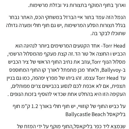
וארוך בחוף המוקף בתצורות גיר ובזלת מרשימות.
הנמל הזה עמד בתור איי הברזל במשחקי הכס, האתר נבחר
בגלל תצורות הסלע המרשימות ,יש גם חוף חולי ומערה גדולה
שתוכלו לבקר בה.
Torr Head- אחד הקטעים המרשימים ביותר לנהיגה הוא
הכביש ו החוצה אל טור הד.זה קצת מעקף מהמסלול הרשמי,
מסלול הנוף Torr,עוזב את נתיב החוף הראשי של ציר הכביש
ב-Ballyvoy, ולאחר מכן מתפתל לאורך קו החוף המחוספס
עד Torr Head עצמו. זהו ביתו של מפרץ יפהפה, כמו גם בניין
תצפית, אם לא אכפת לכם לנסוע בכבישים צרים מפותלים,
העקיפה הזו היא בהחלט אחת שכדאי להוסיף בזכות הנופים .
על כביש החוף של קוזוויי, יש חוף חולי באורך 1.2 ק"מ חוף
בליקאסל Ballycastle Beach
שנמצא ליד כפר בליקאסל,החוף מוקף על ידי המזח של