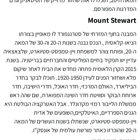
המדרגות המפורסם.
Mount Stewart
המבנה בחוף המזרחי של סטרנגפורד לו מאופיין בצורתו
הניאו-קלאסית , הנכס נבנה בשנות ה-20 וה-30 של המאה
ה-20, ופותח צוהר למשפחת ויין-טמפסט-סטיוארט, שלצאצאיה
עדיין יש תפקיד בחיים הפוליטיים והחברתיים בבריטניה.
בשנת
2015 הקרן הלאומית פתחה מחדש את הבית לאחר שיקום
מלא ושחזור הפנים לעידן 1920-1950.
תוכלו לבקר בחדר
הביליארד, האולם המרכזי, חדר האוכל, חדרי הישיבה, חדר
ארוחת הבוקר וסוויטת חדר השינה המפוארת, שם שהה ​​ראש
ממשלת הלייבור רמזי מקדונלד.
אבל האטרקציה הבולטת היא
הגנים הספרדיים, האיטלקיים,השופעים של אדית
ויין-טמפסט-סטיוארט, שנשתלו בשנות העשרים של המאה
ה-20 שהוכרזו כאתר מורשת עולמית של אונסק"ו.