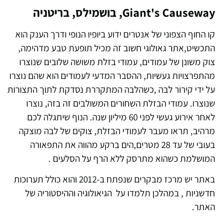
Giant's Causeway, בושמילס, בריטניה
קו החוף הצפוני של אנטרים ידוע ביופיו הנופי ודרך הענק הוא
התכשיט,אתר גאולוגי חשוב זה מכיל תופעת טבע מדהימה,
צוק משונן של עמודים, עמודי בזלת משושה שלובים שנוצרו
מהתפרצויות געשיות, ההסבר המדעי לעמודים הוא שהם נוצרו
על ידי קירור לבה ,כשהלבה המתקררת נסדקת לתוך התצורות
שנוצרו. עמודי הבזלת השחורים המשולבים זה בזה, נוצרו
לאחר אירוע געשי לפני 60 מיליון שנה. הנוף שיתגלה לכם
מרהיב, תראו מעבר לעמודי הבזלת, צוקים של לבה מוצקה
בעובי של עד 28 מטרים,הים ברקע מהווה את התפאורה
המושלמת כשהוא מתרסק ללא הרף על הסלעים .
באתר יש מרכז מבקרים שנפתח ב-2012 והוא כולל תערוכות
חדשניות , במהלכן תלמדו על הגיאולוגיה וההיסטוריה של
האתר.