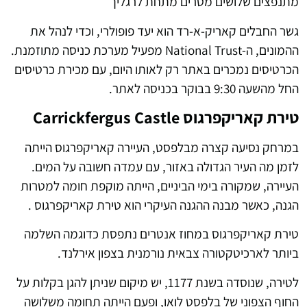
מתנפצים שלושים מטרים מתחת לרגליך
גשר החבלים קאריק-א-רד הוא יעד פופולרי, וכדי לנהל את
ההמונים, ה-National Trust מפעיל מערכת כניסה מתוזמנת.
הכרטיסים נמכרים באתר רק לאותו היום, עם מכירת כרטיסים
החל מהשעה 9:30 בבוקר בכניסה לאתר.
טירת קאריקפרגוס Carrickfergus Castle
במרחק נסיעה קצרה מבלפסט, העיירה קאריקפרגוס הייתה
לזמן מה העיר הגדולה באזור, עם עמדה חשובה על המים.
העיירה, שמקורה בימי הביניים, הייתה מוקפת חומה למטרות
הגנה, כאשר מבנה ההגנה העיקרי הוא טירת קאריקפרגוס .
טירת קאריקפרגוס במחוז אנטרים נתפסת כדוגמה השלמה
ביותר לארכיטקטורה צבאית נורמנית בצפון אירלנד.
לטירה, שנוסדה בשנת 1177, יש מיקום שניתן להגן בקלות על
החוף הצפוני של בלפסט לואו, ופעם הייתה תחומה משלושה