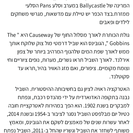
המרינה של Ballycastle במערב וסלע Pans הסלעי
ממזרח.בצד הכפר יש טיילת עם מדשאות, מגרשי משחקים
לילדים ופאבים
גולת הכותרת לאורך מסלול החוף של Causeway היא " The
Gobbins ", הגובינס הוא שביל דרמטי מול צוק שלוקח אותך
ממש לאורך שפת המים שלהנוף המרהיב ביותר של צפון
אירלנד. לאורך השביל תראו גשרים, מערות, נופים ציוריים וחי
וצומח מקומיים. ציפורים, ואם מזג האוויר בהיר,תראו עד
סקוטלנד.
האטרקציה ראויה לציון גם בחשיבותה ההיסטורית. השביל
נבנה בתקופה האדוארדית על ידי מהנדס רכבת, ונפתח
למבקרים בשנת 1902. הוא הפך במהירות לאטרקציית חובה
כטיול יום מבלפסט השביל נסגר לציבור ב-1954 ובשנת 2014,
לאחר עשרות שנים של מאמצים לשקם את הגובינס, ומאמץ
משותף לשחזר את השביל וגשריו שהחל ב-2011, השביל נפתח