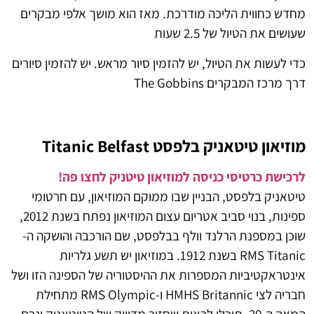
מחדש כחווית הליכה מודרכת. מאז הוא מושך אלפי מבקרים
שעושים את הטיול של 2.5 שעות
כדי לעשות את הטיול, יש להזמין סיור מראש. יש להזמין סיורים
דרך מרכז המבקרים The Gobbins
מוזיאון טיטאניק בלפסט Titanic Belfast
לרכישת כרטיסי כניסה למוזיאון טיטניק לחצו פה!
טיטאניק בלפסט, הבניין שבו ממוקם המוזיאון, עם חרטומי
ספינות, בנוי סביב אטריום עצום המוזיאון נפתח בשנת 2012,
שוכן במספנת הרלנד וולף בבלפסט, שם הורכבה והושקה ה-
RMS Titanic בשנת 1912. במוזיאון יש תשע גלריות
אינטראקטיביות המספרות את ההיסטוריה של הספינה הזו ושל
חבריה לצי HMHS Britannic ו-RMS Olympic מתחילת
המאה ה-20, תוכלו לראות שחזור מדוייק של הטיטאניק וגרם