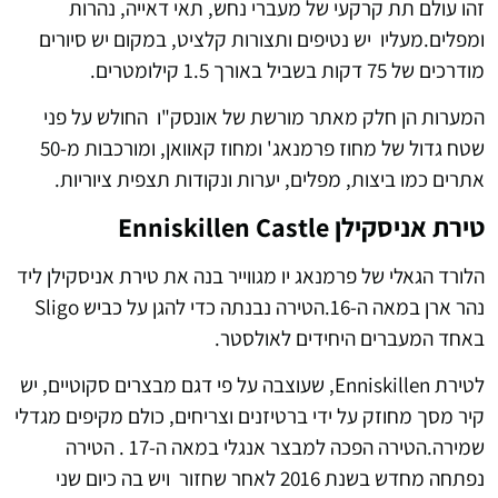
זהו עולם תת קרקעי של מעברי נחש, תאי דאייה, נהרות
ומפלים.מעליו יש נטיפים ותצורות קלציט, במקום יש סיורים
מודרכים של 75 דקות בשביל באורך 1.5 קילומטרים.
המערות הן חלק מאתר מורשת של אונסק"ו החולש על פני
שטח גדול של מחוז פרמנאג' ומחוז קאוואן, ומורכבות מ-50
אתרים כמו ביצות, מפלים, יערות ונקודות תצפית ציוריות.
טירת אניסקילן Enniskillen Castle
הלורד הגאלי של פרמנאג יו מגווייר בנה את טירת אניסקילן ליד
נהר ארן במאה ה-16.הטירה נבנתה כדי להגן על כביש Sligo
באחד המעברים היחידים לאולסטר.
לטירת Enniskillen, שעוצבה על פי דגם מבצרים סקוטיים, יש
קיר מסך מחוזק על ידי ברטיזנים וצריחים, כולם מקיפים מגדלי
שמירה.הטירה הפכה למבצר אנגלי במאה ה-17 . הטירה
נפתחה מחדש בשנת 2016 לאחר שחזור ויש בה כיום שני