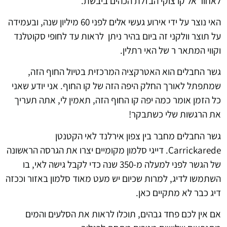
לאחור אל קו צוקי הבזלת הכהים ביבשת.
האי נוצר על ידי אירוע געשי אלים לפני 60 מיליון שנה, ובעמידה
על תוצר וולקני זה ביום בהיר ניתן לראות עד לחופי סקוטלנד
וקווי המתאר ר של האי רתלין.
גשר החבלים הוא האטרקציה המרכזית בטיול החוף הזה,
שמתפתל לאורך החלק היפה הזה של קו החוף. אני יודע שאני
כל הזמן אומר כמה יפה קו החוף הזה, תאמין לי, אתה תעריך
את הרגשות שלי כשתבקר!
גשר החבלים מחבר בין צפון אירלנד לאי הקטנטן
Carrickarede. דייגי סלמון מקומיים יצרו את הגרסה הראשונה
של הגשר לפני למעלה מ-350 שנה כדי לקבל גישה לאי, בו
השתמשו לדיג, למרות שכיום יש מעט מאוד סלמון באזור וככזה
דיג כבר לא מתקיים כאן.
אם אין לכם פחד גבהים, תוכלו לראות את הסלעים והמים