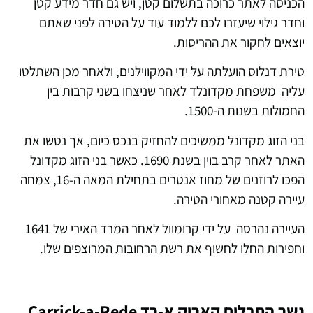
הכניסה לאתר כרוכה בתשלום קטן, ויש גם חדר מידע קטן
וחדר גילוי שיעזרו לכם ללמוד עוד על הטירה לפני שאתם
יוצאים לחקור את ההריסות.
טירת דנלוס הועלתה על ידי המקווילנים, ולאחר מכן השתלטו
עליה משפחת מקדונלד לאחר שניצחו בשני קרבות בין
החמולות בשנות ה-1500.
בני הזוג מקדונל ממשיכים להחזיק בנכס כיום, אך נטשו את
האתר לאחר קרב בוין בשנת 1690. כאשר בני הזוג מקדונל
הפכו לרוזנים של מחוז אנטרים בתחילת המאה ה-16, צמחה
עיירה קטנה מאחורי הטירה.
העיירה נהרסה על ידי קרומוול לאחר המרד האירי של 1641
וחפירות החלו לחשוף את רשת הרחובות המרוצפים שלו.
גשר החבלים קאריק א-רד Carrick-a-Rede