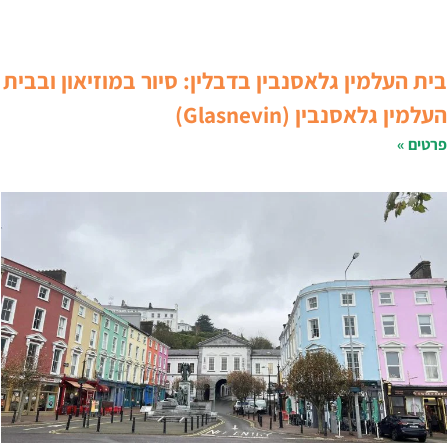
ית העלמין גלאסנבין בדבלין: סיור במוזיאון ובבית
עלמין גלאסנבין (Glasnevin)
רטים »