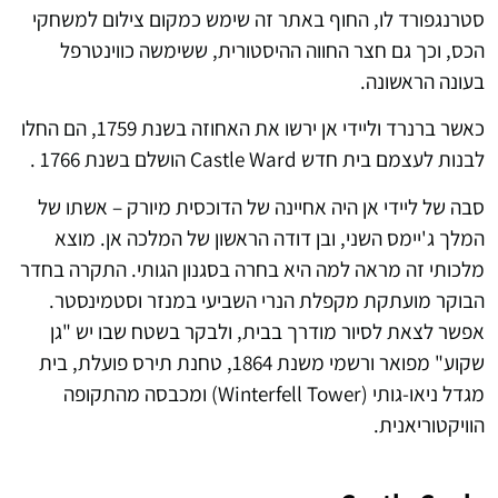
סטרנגפורד לו, החוף באתר זה שימש כמקום צילום למשחקי
הכס, וכך גם חצר החווה ההיסטורית, ששימשה כווינטרפל
בעונה הראשונה.
כאשר ברנרד וליידי אן ירשו את האחוזה בשנת 1759, הם החלו
לבנות לעצמם בית חדש Castle Ward הושלם בשנת 1766 .
סבה של ליידי אן היה אחיינה של הדוכסית מיורק – אשתו של
המלך ג'יימס השני, ובן דודה הראשון של המלכה אן. מוצא
מלכותי זה מראה למה היא בחרה בסגנון הגותי. התקרה בחדר
הבוקר מועתקת מקפלת הנרי השביעי במנזר וסטמינסטר.
אפשר לצאת לסיור מודרך בבית, ולבקר בשטח שבו יש "גן
שקוע" מפואר ורשמי משנת 1864, טחנת תירס פועלת, בית
מגדל ניאו-גותי (Winterfell Tower) ומכבסה מהתקופה
הוויקטוריאנית.