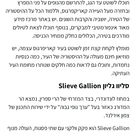
תוכלו לשוטט עד הגג, להתרשם מהנופים על פני המפרץ
ובחזרה מעל העיירה קאריקפרגוס, וללמוד הכל על ההיסטוריה
של הטירה, יושביה והקרבות השונים .יש באתר מרכז מידע
מאוד אינפורמטיבי למבקרים, בנוסף תוכלו לצאת לטיולים
מודרכים בטירה, הכלולים כחלק ממחיר הכניסה.
מומלץ לקחת קצת זמן לשוטט בעיר קאריפרגוס עצמה, יש
מוזיאון חינם מעולה על ההיסטוריה של העיר, כמה כנסיות
נחמדות, ותוכלו גם לראות כמה חלקים שנותרו מחומת העיר
העתיקה.
סליוו גליון Slieve Gallion
במחוז לונדונדרי, בצד המזרחי של הרי ספרין, נמצא הר
המדורג כאזור בעל "ערך נופי גבוה" על ידי שירות התכנון של
צפון אירלנד.
Slieve Gallion הוא פקק וולקני עם שתי פסגות, העולה מנוף