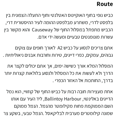
Route
כביש נופי בחוף האוקיינוס ​​האטלנטי וחוף התעלה הצפונית בין
בלפסט לדרי, משתרע מבלפסט ההומה לעיר ההיסטורית דרי,
הכביש מתפתל במסלול החוף של Causeway והוא מקשר בין
עשרות מונומנטים טבעיים ומעשה ידי אדם.
אתם צריכים לנסוע על כביש A2 לאורך חופים עם צוקים
גבוהים, עמקים, כפרי דייגים, טירות וחורבות אבנים ניאוליתיות .
המסלול המלא אורך כשישה ימים, אך אתם יכולים לקצר את
הדרך ולא לעשות את כל המסלול ולנסוע בלולאות קצרות יותר
בדרך, החותכות אל האזור הכפרי .
אחת מעצירות חובה רבות על כביש החוף של קוזוויי, הוא נמל
הדייגים באלינטוי, Ballintoy Harbour, ליד העיר עם אותו
השם הממוקמת פחות מקילומטר מהנמל. הנמל ממוקם
שמונה קילומטרים מערבית לבליקאסל .הנמל טבעי, בשקע צר