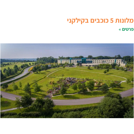
לונות 5 כוכבים בקילקני
רטים »