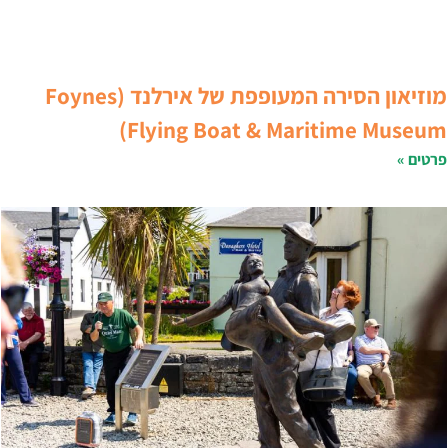
מוזיאון הסירה המעופפת של אירלנד (Foynes
Flying Boat & Maritime Museum
רטים »