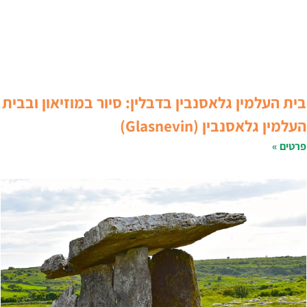
ית העלמין גלאסנבין בדבלין: סיור במוזיאון ובבית
עלמין גלאסנבין (Glasnevin)
רטים »