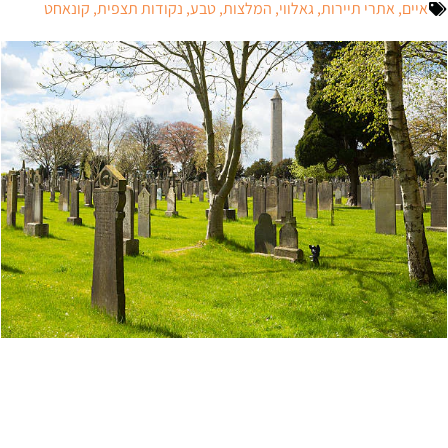
איים
,
אתרי תיירות
,
גאלווי
,
המלצות
,
טבע
,
נקודות תצפית
,
קונאחט