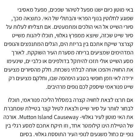
באי מוטון כיום ישנו מפעל לטיהור שפכים, מפעל מאסיבי
שפוגע לחלוטין בנוף הפראי והבתולי של האי. כתוצאה מכך,
סיורי השייט אל האי הולכים ומתמעטים. אם תצליחו לעלות על
סיור שייט שכזה, שיוצא ממפרץ גאלווי, תוכלו ליהנות משייט
קצרצר שייקח אתכם בין בריזת הים, הגלים המתנפצים והנופים
המדהימים שמציעים בריחה מסערת העיר השוקקת. לאורך
מסע השייט אולי תזכו להיתקל בדולפינים או כלבי ים, שינעימו
את החוויה ויהפכו אותה לבלתי נשכחת. חלק מהסיורים מציעים
ירידה לאי וזמן חופשי בטבע היפהפה שבו, וחלקם מציעים רק
שייט פנוראמי שיספק לכם נופים מרהיבים.
אם תרצו לצאת לחוויה קצרה במסלול הליכה פנוראמי, תוכלו
לבחור לוותר על סיור שייט ולצאת לטיול קצר בטיילת שמחברת
את האי מוטון לעיר גאלווי- Mutton Island Causeway. אורכה
של הטיילת הינו קילומטר אחד, וזו תיקח אתכם למסע רגלי בין
נופי ים כחול משגעים לנופי העיר התוססת גאלווי. בסיום