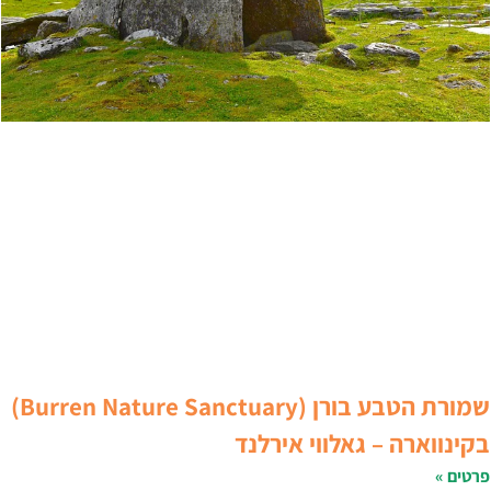
שמורת הטבע בורן (Burren Nature Sanctuary)
קינווארה – גאלווי אירלנד
רטים »