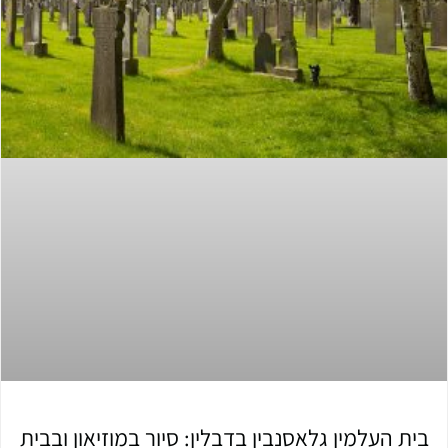
בית העלמין גלאסנבין בדבלין: סיור במוזיאון ובבית