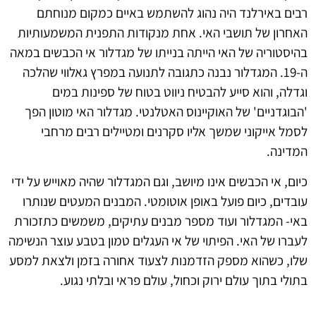
רבים באירלנד היה נהוג להשתמש באיים כמקום מנוחתם
האחרון של תושבי האי. אחת מנקודות התפנית המשמעותיות
בהיסטוריה של האי הייתה בנייתו של מגדלור אי הכבשים במאה
ה-19. המגדלור נבנה כתגובה לתנועה במפרץ גאלווי שהלכה
וגדלה, והוא סייע להבטיח ניווט בטוח של ספינות במים
'הבוגדניים' של האוקיינוס האטלנטי. מגדלור האי מוטון הפך
לסמל אייקוני שמשך אליו סקרנים ומטיילים רבים מרחבי
המדינה.
כיום, אי הכבשים אינו מיושב, וגם המגדלור שהיה מאוייש על ידי
עובדים, כיום פועל באופן אוטומטי. המבנים המעטים שנותרו
באי- המגדלור ועוד מספר מבנים עתיקים, משמשים כתזכורת
לעברו של האי. הפיתוי של אי העגלים טמון בטבע עוצר הנשימה
שלו, כשהוא מספק הזדמנות לצעוד אחורה בזמן ולצאת למסע
בתולי בתוך עולם ירוק וכחול, עולם פראי ובלתי נגוע.