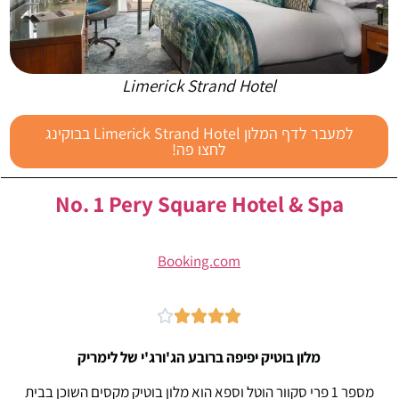
Limerick Strand Hotel
למעבר לדף המלון Limerick Strand Hotel בבוקינג
לחצו פה!
No. 1 Pery Square Hotel & Spa
Booking.com





מלון בוטיק יפיפה ברובע הג'ורג'י של לימריק
מספר 1 פרי סקוור הוטל וספא הוא מלון בוטיק מקסים השוכן בבית