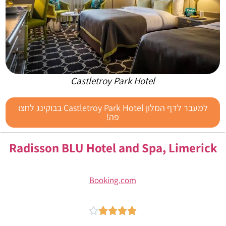
Castletroy Park Hotel
למעבר לדף המלון Castletroy Park Hotel בבוקינג לחצו
פה!
Radisson BLU Hotel and Spa, Limerick
Booking.com




