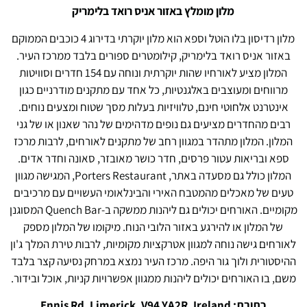
מלון מומלץ באזור אניס רואד בלימריק
מלון רדיסון בלו הוטל וספא הוא מלון יוקרתי בדירוג 4 כוכבים הממוקם
באזור אניס רואד בלימריק, קילומטרים ספורים בלבד ממרכז העיר.
המלון מציע לאורחיו שהות יוקרתית ונוחה עם 154 חדרים וסוויטות
מרווחים ומעוצבים באלגנטיות, כל אחד עם מתקנים מודרניים כגון
אינטרנט אלחוטי חינם, טלוויזיות בעלות מסך שטוח ומצעים נוחים.
רבים מהחדרים מציעים גם נופים מדהימים של נהר שאנון או של גני
המלון. המלון מתהדר במגוון רחב של מתקנים לאורחים, לרבות מרכז
ספא ובריאות עטור פרסים, חדר כושר מאובזר, סאונה וחדר אדים.
המלון כולל גם מסעדה באתר, Porters Restaurant, המגישה מגוון
טעים של מאכלים מהמטבח האירי והבינלאומי העשויים עם מרכיבים
מקומיים. האורחים יכולים גם ליהנות ממשקה ב-Quench Bar המסוגנן
של המלון או להירגע באזור הלובי הנוח. מיקומו של המלון מספק
לאורחים גישה נוחה למגוון אטרקציות מקומיות, לרבות טירת המלך ג'ון
ההיסטורית ולוך גור היפה. מרכז העיר נמצא במרחק נסיעה קצר בלבד
משם, בו האורחים יכולים ליהנות ממגוון אפשרויות קניות, אוכל ובידור.
כתובת: Ennis Rd, Limerick, V94 YA2R, Ireland