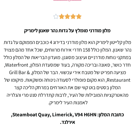





מלון מודרני מומלץ על גדות נהר שאנון לימריק
מלון קלייטון לימריק הוא מלון מודרני בדירוג 4 כוכבים הממוקם על גדות
נהר שאנון. המלון כולל 158 חדרי אירוח מרווחים, שכל אחד מהם מצויד
במתקני נוחות מודרניים ועיצוב מסוגנן. מועדון הבריאות של המלון כולל
חדר כושר, סאונה ובריכה מקורה, בעוד שמסעדת המלון, Waterfront,
מציעה תפריט של מטבח אירי עכשווי. הבר של המלון, Grill Bar &
Restaurant, הוא מקום פופולרי לסעודה נינוחה ומשקאות. מיקומו של
המלון בסטים בוט קווי שם את האורחים במרחק הליכה קצר
מהאטרקציות המובילות של העיר, לרבות קתדרלת סנט מרי והגלריה
לאמנות העיר לימריק.
כתובת המלון: Steamboat Quay, Limerick, V94 H6HN,
אירלנד.