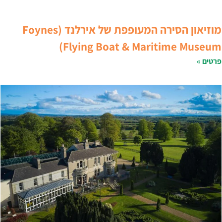
מוזיאון הסירה המעופפת של אירלנד (Foynes
Flying Boat & Maritime Museum
רטים »