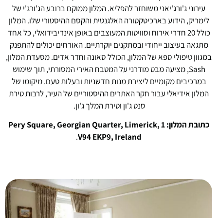
עירוני ג'ורג'יאני משוחזר להפליא. המלון ממוקם ברובע הג'ורג'י של
לימריק, הידוע בארכיטקטורה האלגנטית והקסם ההיסטורי שלו. המלון
כולל 20 חדרי אירוח וסוויטות המעוצבים באופן אינדיבידואלי, כל אחד
מתגאה בעיצוב ייחודי ובמתקנים יוקרתיים. האורחים יכולים להתפנק
במגוון טיפולי ספא של המלון, הכולל סאונה וחדר אדים. מסעדת המלון,
Sash, מציעה מבט מודרני על המטבח האירי המסורתי, תוך שימוש
במרכיבים מקומיים ליצירת מנות חדשניות ובעלות טעם. מיקומו של
המלון אידיאלי עבור חקר האתרים ההיסטוריים של העיר, לרבות טירת
סנט ג'ון וטירת המלך ג'ון.
כתובת המלון: 1 Pery Square, Georgian Quarter, Limerick,
.
V94 EKP9, Ireland