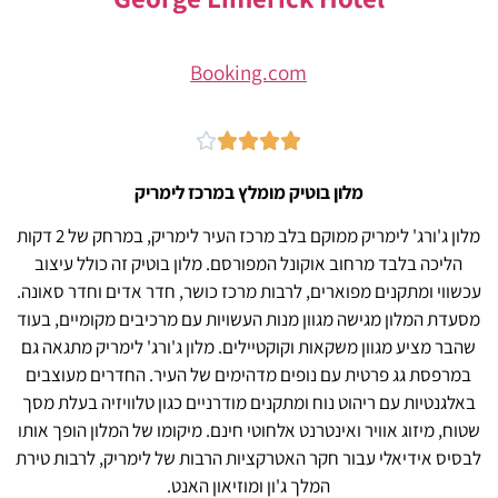
Booking.com





מלון בוטיק מומלץ במרכז לימריק
מלון ג'ורג' לימריק ממוקם בלב מרכז העיר לימריק, במרחק של 2 דקות
הליכה בלבד מרחוב אוקונל המפורסם. מלון בוטיק זה כולל עיצוב
עכשווי ומתקנים מפוארים, לרבות מרכז כושר, חדר אדים וחדר סאונה.
מסעדת המלון מגישה מגוון מנות העשויות עם מרכיבים מקומיים, בעוד
שהבר מציע מגוון משקאות וקוקטיילים. מלון ג'ורג' לימריק מתגאה גם
במרפסת גג פרטית עם נופים מדהימים של העיר. החדרים מעוצבים
באלגנטיות עם ריהוט נוח ומתקנים מודרניים כגון טלוויזיה בעלת מסך
שטוח, מיזוג אוויר ואינטרנט אלחוטי חינם. מיקומו של המלון הופך אותו
לבסיס אידיאלי עבור חקר האטרקציות הרבות של לימריק, לרבות טירת
המלך ג'ון ומוזיאון האנט.