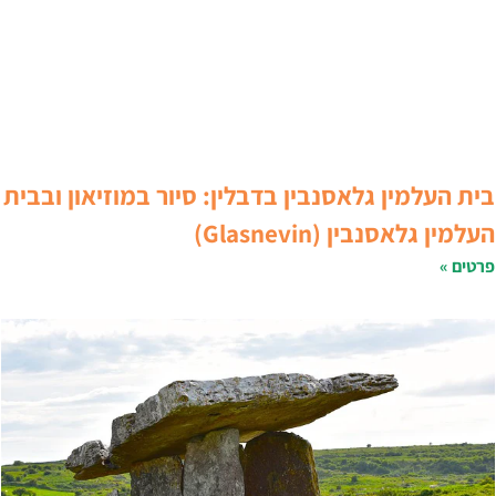
ית העלמין גלאסנבין בדבלין: סיור במוזיאון ובבית
עלמין גלאסנבין (Glasnevin)
רטים »