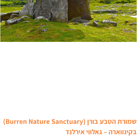
שמורת הטבע בורן (Burren Nature Sanctuary)
קינווארה – גאלווי אירלנד