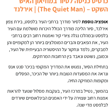
כרטיס כניסה לסיור במוזיאון האיש
השקט – (The Quiet Man) | אירלנד
אופציה נוספת
לסיור מודרך ברחבי העיר בלפסט, בירת צפון
אירלנד, סיור הליכה מודרך הכולל היכרות מושלמת עם העיר
בלפסט ובמהלכו נגלה ציורי קיר ואמנות רחוב רבים ברחבי
העיר, את הפאבים והברים המומלצים ביותר הן למקומיים והן
למבקרים, נלמד ונחקור על ההיסטוריה הבעייתית של העיר,
וכמובן, נשוטט ונאבד בין הרחובות המרתקים.
בתחילת הסיור, נפגוש את המדריך המקומי בכיכר סנט אנס
ונראה את המסעדות הטובות ביותר של הכיכר, הפסלים
ומקומות המוזיקה החיה.
בהמשך, נטייל במרכז העיר, בעקבות מסלול שנועד להראות
אמנות רחוב שצוירה על ידי האמנים הבינלאומיים שיורדים
לבלפסט מדי שנה.