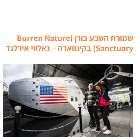
שמורת הטבע בורן (Burren Nature
Sanctuary) בקינווארה – גאלווי אירלנד