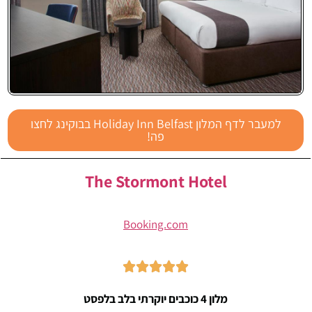
Holiday Inn
למעבר לדף המלון Holiday Inn Belfast בבוקינג לחצו
Belfast
פה!
The Stormont Hotel
Booking.com





מלון 4 כוכבים יוקרתי בלב בלפסט