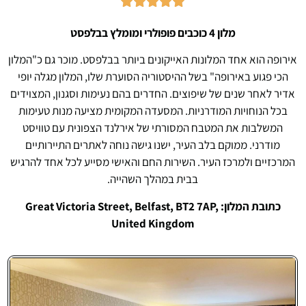





מלון 4 כוכבים פופולרי ומומלץ בבלפסט
אירופה הוא אחד המלונות האייקונים ביותר בבלפסט. מוכר גם כ"המלון
הכי פגוע באירופה" בשל ההיסטוריה הסוערת שלו, המלון מגלה יופי
אדיר לאחר שנים של שיפוצים. החדרים בהם נעימות וסגנון, המצוידים
בכל הנוחויות המודרניות. המסעדה המקומית מציעה מנות טעימות
המשלבות את המטבח המסורתי של אירלנד הצפונית עם טוויסט
מודרני. ממוקם בלב העיר, ישנו גישה נוחה לאתרים התיירותיים
המרכזיים ולמרכז העיר. השירות החם והאישי מסייע לכל אחד להרגיש
בבית במהלך השהייה.
כתובת המלון: Great Victoria Street, Belfast, BT2 7AP,
United Kingdom