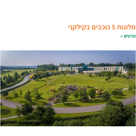
לונות 5 כוכבים בקילקני
רטים »