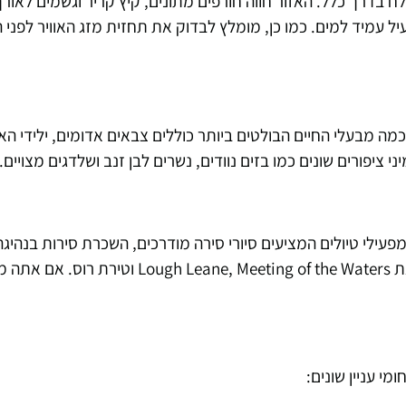
ולח בדרך כלל. האזור חווה חורפים מתונים, קיץ קריר וגשמים לאור
 עמיד למים. כמו כן, מומלץ לבדוק את תחזית מזג האוויר לפני ה
מה מבעלי החיים הבולטים ביותר כוללים צבאים אדומים, ילידי האז
י ציפורים שונים כמו בזים נוודים, נשרים לבן זנב ושלדגים מצויים.
 מפעילי טיולים המציעים סיורי סירה מודרכים, השכרת סירות בנהיגה
מסורתיים במכוניות. כמה מקומות פופולריים לשייט כוללים את eeting of the Waters
י עניין שונים: