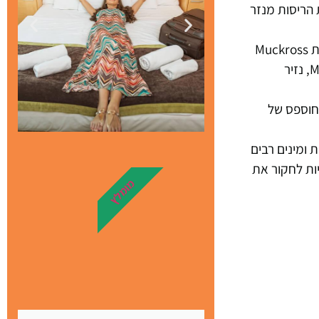
 נמצאות הריסות מנזר
אגם Muckross (ידוע גם בשם Middle Lake או Torc Lake): אגם Muckross הוא האגם השני בגודלו והוא ממוקם ליד בית Muckross
המרשים, אחוזה ויקטוריאנית מהמאה ה-19. קו החוף של האגם כולל יערות ציוריים, חופים סלעיים ומנזר Muckross Abbey, נזיר
 המחוספס של
 ומינים רבים
יות לחקור את
מלונות
מומלץ
מציאת מלון
מומלץ?
לחצו
פה!