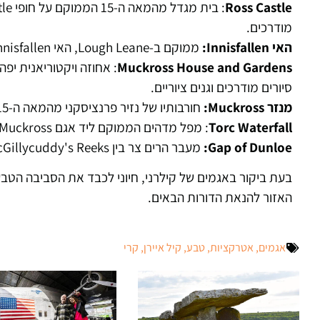
Ross Castle
מודרכים.
האי Innisfallen:
ממוקם ב-Lough Leane, האי Innisfallen הוא ביתם של ההריסות העתיקות של מנזר Innisfallen, שראשיתו במאה ה-7.
Muckross House and Gardens
סיורים מודרכים וגנים ציוריים.
מנזר Muckross:
חורבותיו של נזיר פרנציסקני מהמאה ה-15, הממוקם ליד אגם Muckross.
Torc Waterfall
: מפל מדהים הממוקם ליד אגם Muckross, נגיש באמצעות טיול רגלי קצר מהכביש הראשי.
Gap of Dunloe:
מעבר הרים צר בין MacGillycuddy's Reeks ל-Purple Mountain, המציע נופים עוצרי נשימה והזדמנויות טיול.
בעת ביקור באגמים של קילרני, חיוני לכבד את הסביבה הטבעי
האזור להנאת הדורות הבאים.
אגמים
,
אטרקציות
,
טבע
,
קיל איירן
,
קרי