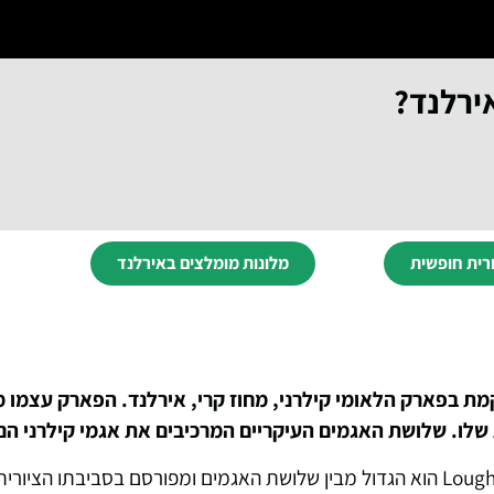
ירלנד?
רית חופשית
מלונות מומלצים באירלנד
ת בפארק הלאומי קילרני, מחוז קרי, אירלנד. הפארק עצמו 
Lough Leane (הידוע גם בשם Lower Lake): Lough Leane הוא הגדול מבין שלושת האגמים ומפורסם בסביבת