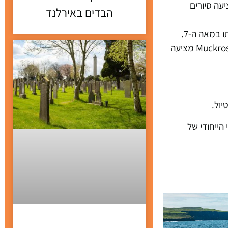
 פופולרית המציעה סיורים
הבדים באירלנד
: אחוזה ויקטוריאנית יפהפייה מהמאה ה-19 השוכנת בלב הפארק הלאומי קילרני, Muckross House מציעה
הייחודי של