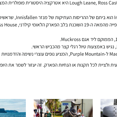
: בית מגדל מהמאה ה-15 הממוקם על חופי Lough Leane, Ross Castle היא אטרקציה היסטורית
ת ולציית לכל תקנות או הנחיות הפארק. זה יעזור לשמר את היופי 