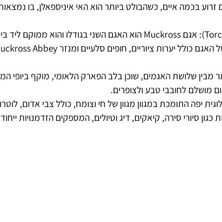
 רכס הרי MacGillycuddy's Reeks. האגם זרוע בכמה איים, כשהבולט ביותר הוא האי איניספאלן, בו
, הקטן והנידח ביותר מבין שלושת האגמים, שוכן בלב הפארק הלאומי, מוקף ביופי
ם מושלם לחובבי טבע ולצופרים.
ית יפה התומכת במגוון מגוון של חי וצומח, כולל צבי אדום, לוטרות
 כגון סיורי סירה, קיאקים, דיג וטיולים, המספקים הזדמנויות ייחוד