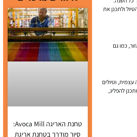
ך כל השנה.
טיול ולתכנן את
ור, כמו גם
 עצמית, וטיולים
Lough Leane, M וטירת רוס. אם אתה מתכנן להפליג,
טחנת האריגה Avoca Mill:
סיור מודרך בטחנת אריגת