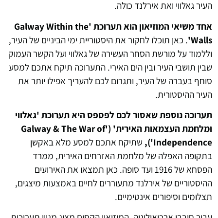
העיר גאלווי ואת אירלנד כולה.
אחד משיאי המוזיאון הוא תערוכת 'Galway Within the
Walls'
. כאן תוכלו לחקור את היסטוריית ימי הביניים של העיר,
וללמוד על מורשת הסחר העשירה של גאלווי ועל הקשר העמוק
שבין תושבי העיר ובין הים האירי. התערוכה תיקח אתכם למסע
סוחף בעברה של העיר, ותגרום לכם להעריך אפילו יותר את
העיר ההיסטורית.
תערוכה נוספת שאסור לכם לפספס היא תערוכת 'גאלווי
ומלחמת העצמאות האירית' ('Galway & The War of
Independence'),
שתיקח אתכם למסע מלא באקשן
בתקופה האפלה של מלחמת האזרחים האירית, ממרד
הפסחא של 1916 ועד סופה. כאן תמצאו את האירועים
ההיסטוריים של אירלנד מתעוררים לחיים באמצעות מיצגים,
תצלומים וסיפורים אינטימיים.
עבור חובבי ארכיאולוגיה, המוזיאון הקסום מציג מגוון תערוכות