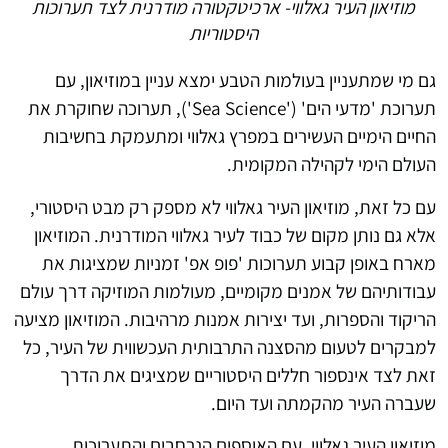
מוזיאון העיר גאלווי- ארכיטקטורה מודרנית לצד תערוכות
היסטוריות
גם מי שמתעניין בעולמות הטבע ימצא עניין במוזיאון, עם
תערוכת 'מדעי הים' ('Sea Science'), תערוכה שחוקרת את
החיים הימיים העשירים במפרץ גאלווי ומתעמקת בחשיבות
העולם הימי לקהילה המקומית.
עם כל זאת, מוזיאון העיר גאלווי לא מספק רק מבט היסטורי,
אלא גם נותן מקום של כבוד לעיר גאלווי המודרנית. המוזיאון
מארח באופן קבוע תערוכות 'פופ אפ' זמניות שמציגות את
עבודותיהם של אמנים מקומיים, מעולמות המוזיקה דרך עולם
הריקוד והספרות, ועד יצירות אמנות מרהיבות. המוזיאון מציעה
למבקרים לטעום מהסצנה התרבותית העכשווית של העיר, כל
זאת לצד אינספור חללים היסטוריים שמציגים את הדרך
שעברה העיר מהקמתה ועד היום.
מוזיאון העיר גאלווי, עם האוספים הנרחבים והתערוכות