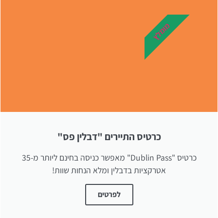
מלונות
מומלץ
מציאת מלון
מומלץ?
לחצו
פה!
כרטיס התיירים "דבלין פס"
כרטיס "Dublin Pass" מאפשר כניסה בחינם ליותר מ-35
אטרקציות בדבלין ומלא הנחות שוות!
לפרטים