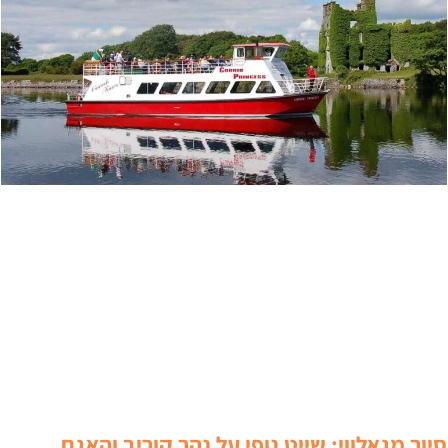
יור מגאלווי: שייט נופי על נהר קוריב והאגם