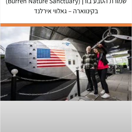
שמורת הטבע בורן (Burren Nature Sanctuary)
בקינווארה – גאלווי אירלנד