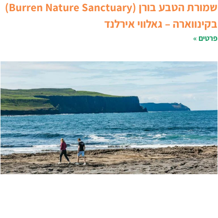
שמורת הטבע בורן (Burren Nature Sanctuary)
קינווארה – גאלווי אירלנד
רטים »