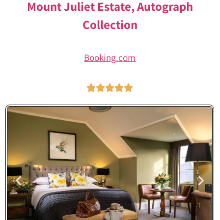
Mount Juliet Estate, Autograph
Collection
Booking.com




