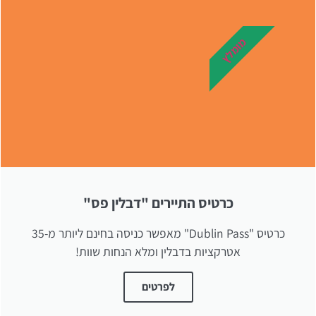
מלונות
מומלץ
מציאת מלון
מומלץ?
לחצו
פה!
כרטיס התיירים "דבלין פס"
כרטיס "Dublin Pass" מאפשר כניסה בחינם ליותר מ-35
אטרקציות בדבלין ומלא הנחות שוות!
לפרטים