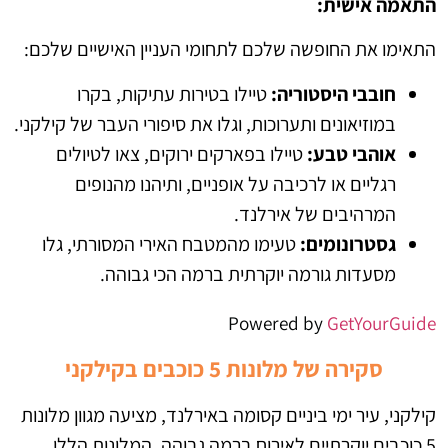
התאמה אישית:
התאימו את החופשה שלכם לתחומי העניין האישיים שלכם:
חובבי היסטוריה:
טיילו בטירות עתיקות, בקרו
במוזיאונים ותערוכות, וגלו את סיפורי העבר של קילקני.
אוהבי טבע:
טיילו בפארקים ירוקים, צאו לטיולים
רגליים או לרכיבה על אופניים, ותיהנו מהנופים
המרהיבים של אירלנד.
גסטרונומים:
טעימו מהמטבח האירי המסורתי, גלו
מסעדות גורמה יוקרתית ברמה הכי גבוהה.
Powered by
GetYourGuide
סקירה של מלונות 5 כוכבים בקילקני
קילקני, עיר ימי ביניים קסומה באירלנד, מציעה מגוון מלונות
5 כוכבים יוקרתיים לאירוח ברמה גבוהה. המלונות הללו