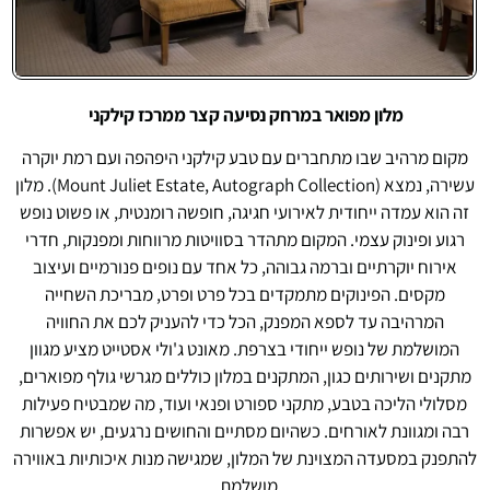
מלון מפואר במרחק נסיעה קצר ממרכז קילקני
Mount Juliet Estate,
Autograph Collection
מקום מרהיב שבו מתחברים עם טבע קילקני היפהפה ועם רמת יוקרה
עשירה, נמצא (Mount Juliet Estate, Autograph Collection). מלון
זה הוא עמדה ייחודית לאירועי חגיגה, חופשה רומנטית, או פשוט נופש
רגוע ופינוק עצמי. המקום מתהדר בסוויטות מרווחות ומפנקות, חדרי
אירוח יוקרתיים וברמה גבוהה, כל אחד עם נופים פנורמיים ועיצוב
מקסים. הפינוקים מתמקדים בכל פרט ופרט, מבריכת השחייה
המרהיבה עד לספא המפנק, הכל כדי להעניק לכם את החוויה
המושלמת של נופש ייחודי בצרפת. מאונט ג'ולי אסטייט מציע מגוון
מתקנים ושירותים כגון, המתקנים במלון כוללים מגרשי גולף מפוארים,
מסלולי הליכה בטבע, מתקני ספורט ופנאי ועוד, מה שמבטיח פעילות
רבה ומגוונת לאורחים. כשהיום מסתיים והחושים נרגעים, יש אפשרות
להתפנק במסעדה המצוינת של המלון, שמגישה מנות איכותיות באווירה
מושלמת.