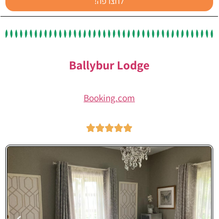
לחצו פה!
Ballybur Lodge
Booking.com




