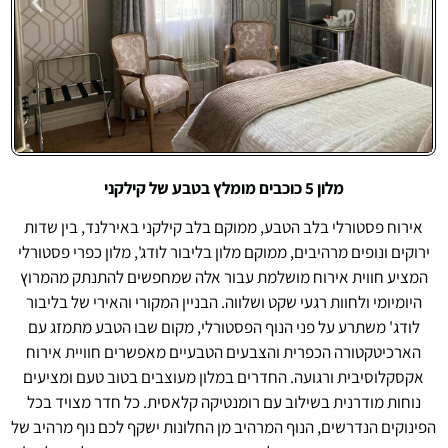
מלון 5 כוכבים מומלץ בטבע של קילקני
Ballybur
Lodge
אירוח פסטורלי בלב הטבע, ממוקם בלב קילקני באירלנד, בין שדות
ירוקים ונופים מרהיבים, ממוקם מלון בליבור לודג', מלון כפרי פסטורלי
המציע חווית אירוח מושלמת עבור אלה שמחפשים להתנתק מהמרוץ
היומיומי ולחוות רגעי שקט ושלווה. הבניין המקורי והאירי של בליבור
לודג' משתרע על פני הנוף הפסטורלי, מקום שבו הטבע מתמזג עם
הארכיטקטורה הכפרית והצבעים הטבעיים מאפשרים חוויית אירוח
אקסקלוסיבית ורגועה. החדרים במלון מעוצבים בטוב טעם ומציעים
נוחות מודרנית בשילוב עם רומנטיקה קלאסית. כל חדר מצויד בכל
הפינוקים הנדרשים, הנוף המרהיב מן החלונות ישקף לכם נוף מרהיב של