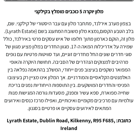
מלון יוקרה 5 כוכבים מומלץ בקילקני
Lyrath
Estate
בצפון מערב אירלנד, מתחבר מלון עם עבר היסטורי של קילקני. שם,
בלב הטבע הקסום,נמצא מלון משובח המתענג בשם (Lyrath Estate).
מלון זה, הוקם כארמון מתוך חלומו של איש עסקים פרטי באירלנד, כולל
שמירה על אדריכלות המאה ה-17. מגוון החדרים במלון מציע מגוון של
סוגי חדרים שונים החל מחדרים זוגיים, ועד סוויטות פרטיות עם נופים
מרהיבים למצוקים הנהדרים של הסביבה. תחושת היוקרה והאופי
המפואר נשקפים בעיצוב פנים ייחודי, המשלב בהתאמה נפלאה בין
האלמנטים הקלאסיים והמודרניים. אך המלון אינו מציין רק בעיצובו
הפנימי והחדרים המושקעים. בין התוספות הייחודיות נמנים בריכת
שחייה מפוארת, ספא עשיר ומפנק, מסעדות גורמה המגישות מנות
עולמיות עם מרכיבים מקומיים ואיכותיים, ואפילו מרכז כנסים ואירועים
המתאים לאירועים עסקיים או פרטיים בסגנון.
כתובת: Lyrath Estate, Dublin Road, Kilkenny, R95 F685,
Ireland