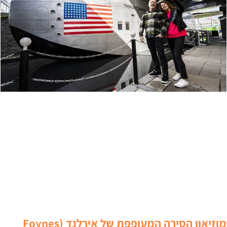
מוזיאון הסירה המעופפת של אירלנד (Foynes