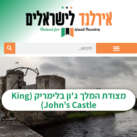
מצודת המלך ג'ון בלימריק (King
John’s Castle)