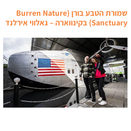
שמורת הטבע בורן (Burren Nature
Sanctuary) בקינווארה – גאלווי אירלנד