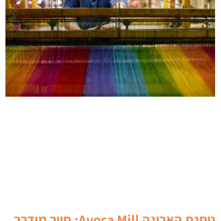
טחנת האריגה Avoca Mill: סיור מודרך