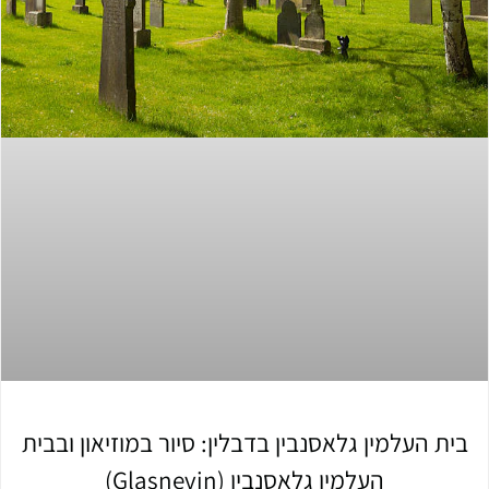
בית העלמין גלאסנבין בדבלין: סיור במוזיאון ובבית
העלמין גלאסנבין (Glasnevin)