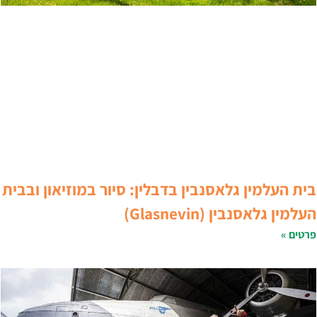
ית העלמין גלאסנבין בדבלין: סיור במוזיאון ובבית
עלמין גלאסנבין (Glasnevin)
רטים »