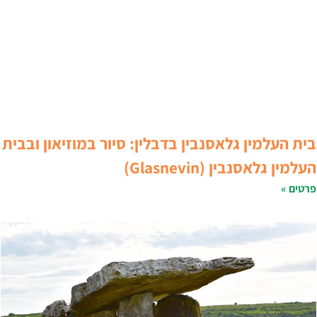
ית העלמין גלאסנבין בדבלין: סיור במוזיאון ובבית
עלמין גלאסנבין (Glasnevin)
רטים »