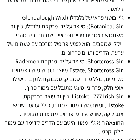
קלאסי.
ג'ין בוטני פראי של גלנדלו (Glendalough Wild
Botanical Gin): מיוצר על ידי מזקקת גלנדלו, ג'ין זה
משתמש בצמחים טריים ופראיים שנבחרו ביד מהרי
וויקלו שמסביב. הוא מציע פרופיל מורכב עם טעמים של
ערער, הדרים ותווים פרחוניים.
Shortcross Gin: מיוצר על ידי מזקקת Rademon
Estate, Shortcross Gin מיוצר תוך שימוש בצמחים
מקומיים, כולל פרחי סמבוק, סמבוק ותלתן בר. יש לו
אופי חלק, פרחוני ומעט מתובל עם גימור פריך.
Listoke 1777 Irish Gin: ג'ין זה עוצב במזקקת
Listoke, ומשתמש במגוון צמחים, כולל ערער, שורש
אנג'ליקה, שורש אוריס ופרחים מתוצרת מקומית.
התוצאה היא ג'ין מאוזן היטב עם הדרים קדימה עם גימור
חלק וקרמי.
אלו הן רק כמה דוגמאות מהג'ין האירי הרב הזמינים. בעת