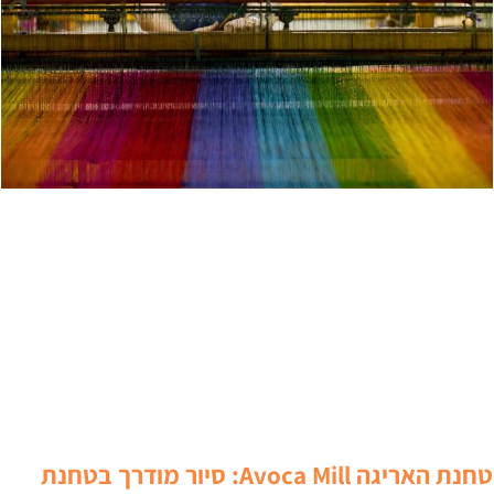
טחנת האריגה Avoca Mill: סיור מודרך בטחנת