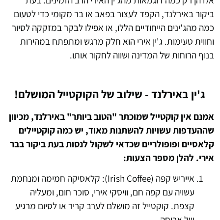
ביקור באירלנד, הקפד לעצור בפאב או בר מקומי כדי לטעום
כמה מהג'ינים הייחודיים הללו, או אפילו לבקר במזקקה לסיור
וחווית טעימות. ג'ין אירי הוא חלק מרגש ומתפתח במהירות
בנוף הרוחות של המדינה ושווה לחקור אותו.
ג'ין באירלנד - שילוב של הקוקטייל המושלם!
אמנם אין קוקטייל שמוכתר "הטוב ביותר" באירלנד, מכיוון
שההעדפות עשויות להשתנות מאוד, יש כמה קוקטיילים
קלאסיים ופופולריים שכדאי לשקול לנסות בעת ביקור בבר
אירי. להלן מספר הצעות:
אייריש קפה (Irish Coffee): קלאסיקה חמימה ומנחמת
עשויה עם קפה חם, וויסקי אירי, סוכר חום, ומעליה
קצפת. קוקטייל זה מושלם לערב קריר או לסיום מרגיע
של ארוחה.