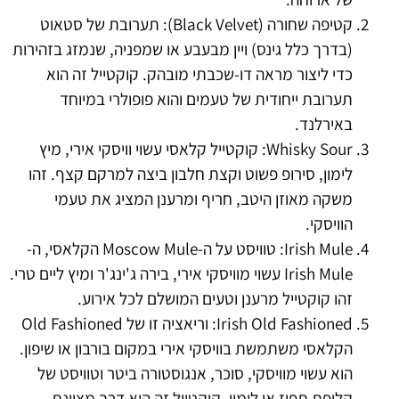
קטיפה שחורה (Black Velvet): תערובת של סטאוט
(בדרך כלל גינס) ויין מבעבע או שמפניה, שנמזג בזהירות
כדי ליצור מראה דו-שכבתי מובהק. קוקטייל זה הוא
תערובת ייחודית של טעמים והוא פופולרי במיוחד
באירלנד.
Whisky Sour: קוקטייל קלאסי עשוי וויסקי אירי, מיץ
לימון, סירופ פשוט וקצת חלבון ביצה למרקם קצף. זהו
משקה מאוזן היטב, חריף ומרענן המציג את טעמי
הוויסקי.
Irish Mule: טוויסט על ה-Moscow Mule הקלאסי, ה-
Irish Mule עשוי מוויסקי אירי, בירה ג'ינג'ר ומיץ ליים טרי.
זהו קוקטייל מרענן וטעים המושלם לכל אירוע.
Irish Old Fashioned: וריאציה זו של Old Fashioned
הקלאסי משתמשת בוויסקי אירי במקום בורבון או שיפון.
הוא עשוי מוויסקי, סוכר, אנגוסטורה ביטר וטוויסט של
קליפת תפוז או לימון. קוקטייל זה הוא דרך מצוינת