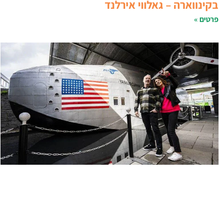
קינווארה – גאלווי אירלנד
רטים »