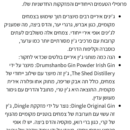
פרופילי הטעמים הייחודיים והמזקקות החדשניות שלו.
ג'ינים איריים רבים מיוצרים תוך שימוש בצמחים
מקומיים, כגון אברש, גרגרי יער, והדס ביצה, מה שמעניק
לג'ינים אופי אירי ייחודי. צמחים אלה משולבים לעתים
קרובות עם מרכיבי ג'ין מסורתיים יותר כמו ערער,
כוסברה וקליפות הדרים.
הנה כמה מותגי ג'ין איריים בולטים שכדאי לחקור:
Drumshanbo Gin Powder Irish Gin: מיוצר על ידי
The Shed Distillery, ג'ין זה מיוצר עם שילוב ייחודי של
צמחים, כולל תה אבק שריפה, מתוק אחו ופלורה אירית
מקומית. התוצאה היא ג'ין טרי, מתובל והדרים עם גימור
מעושן עדין.
Dingle Original Gin: נוצר על ידי מזקקת Dingle, ג'ין
זה עשוי עם תערובת של צמחים בוטניים מקומיים מהנוף
של קרי, כגון ברי רואן, פוקסיה והדס ביצה. יש לו אופי
פרחוני וצמחי ייחודי, מאוזן על ידי עמוד שדרה של ערער